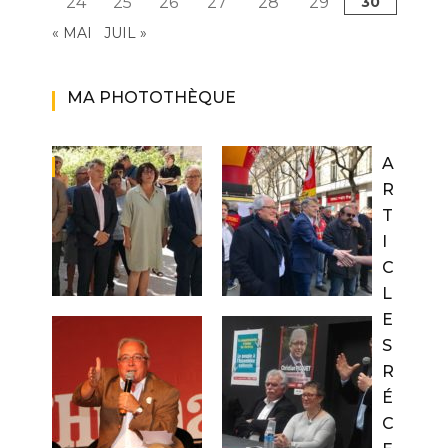
24
25
26
27
28
29
30
« MAI
JUIL »
MA PHOTOTHÈQUE
A
R
T
I
C
L
E
S
R
É
C