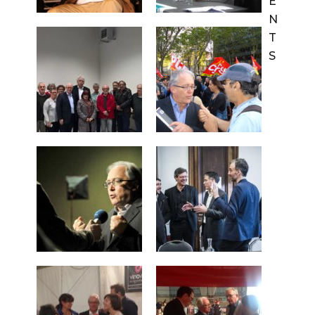
E
N
T
S