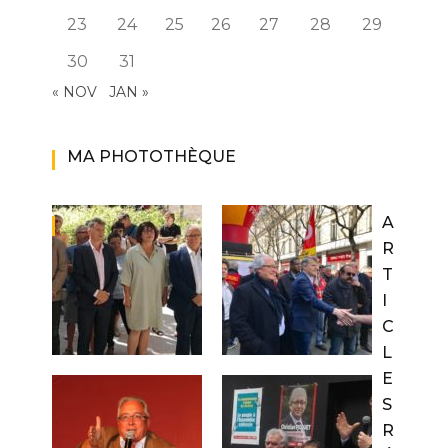
23
24
25
26
27
28
29
30
31
« NOV
JAN »
MA PHOTOTHÈQUE
A
R
T
I
C
L
E
S
R