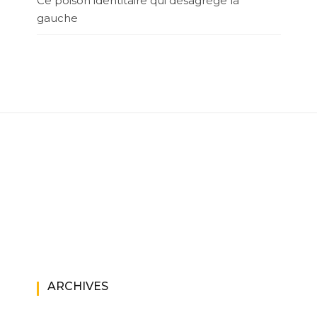
Ce poison identitaire qui désagrège la
gauche
ARCHIVES