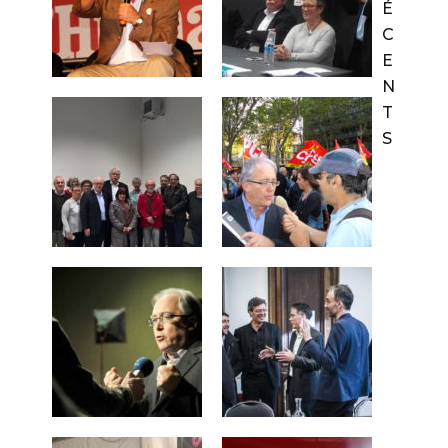
É
C
E
N
T
S