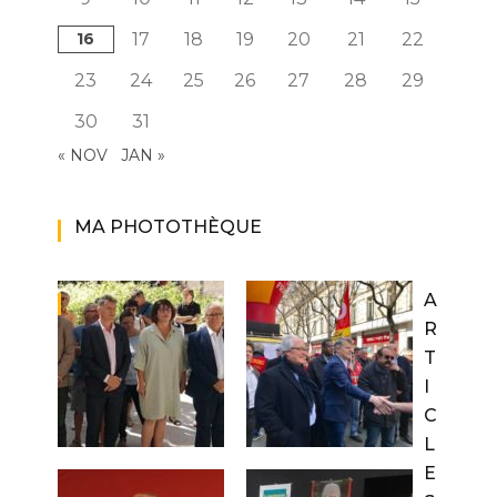
16
17
18
19
20
21
22
23
24
25
26
27
28
29
30
31
« NOV
JAN »
MA PHOTOTHÈQUE
A
R
T
I
C
L
E