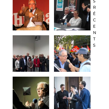
S
R
É
C
E
N
T
S