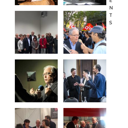
E
N
T
S