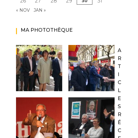
26
27
28
29
30
31
« NOV
JAN »
MA PHOTOTHÈQUE
A
R
T
I
C
L
E
S
R
É
C