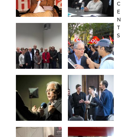
C
E
N
T
S