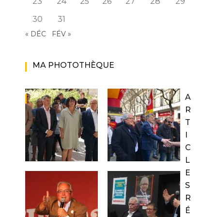
23
24
25
26
27
28
29
30
31
« DÉC
FÉV »
MA PHOTOTHÈQUE
A
R
T
I
C
L
E
S
R
É