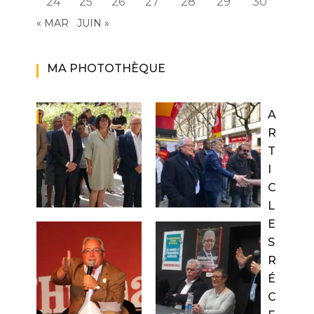
24
25
26
27
28
29
30
« MAR
JUIN »
MA PHOTOTHÈQUE
A
R
T
I
C
L
E
S
R
É
C