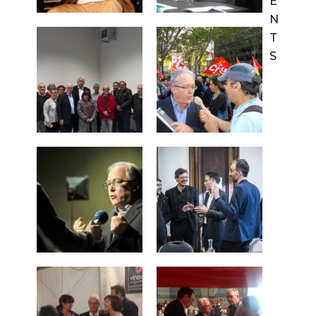
E
N
T
S