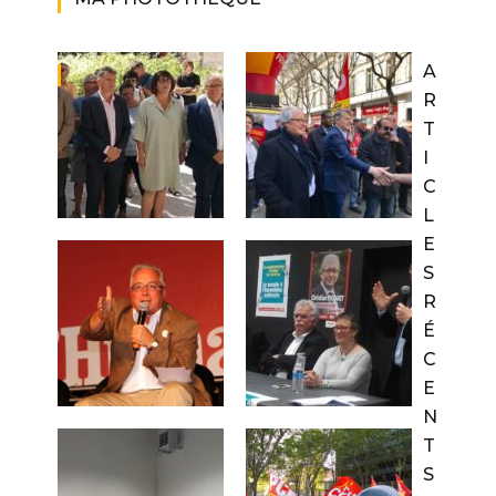
A
R
T
I
C
L
E
S
R
É
C
E
N
T
S