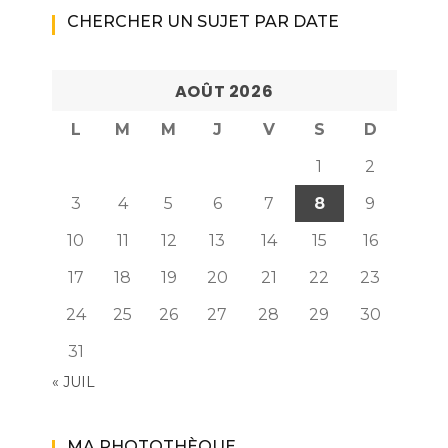
CHERCHER UN SUJET PAR DATE
AOÛT 2026
L
M
M
J
V
S
D
1
2
3
4
5
6
7
8
9
10
11
12
13
14
15
16
17
18
19
20
21
22
23
24
25
26
27
28
29
30
31
« JUIL
MA PHOTOTHÈQUE