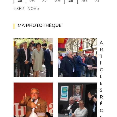
25
26
27
28
29
30
31
« SEP
NOV »
MA PHOTOTHÈQUE
A
R
T
I
C
L
E
S
R
É
C