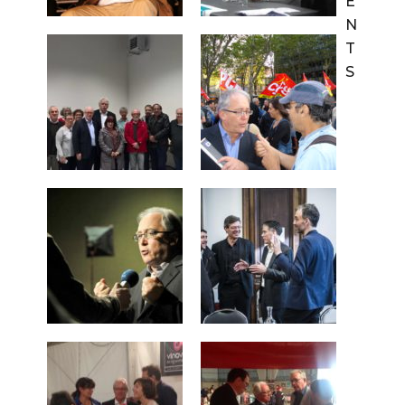
E
N
T
S