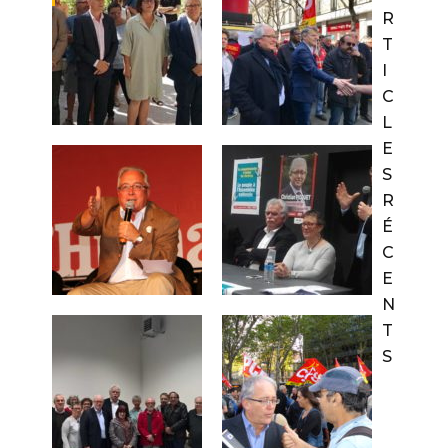
R
T
I
C
L
E
S
R
É
C
E
N
T
S