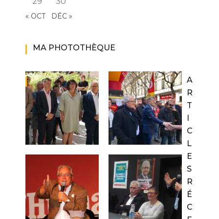
29
30
« OCT
DÉC »
MA PHOTOTHÈQUE
A
R
T
I
C
L
E
S
R
É
C