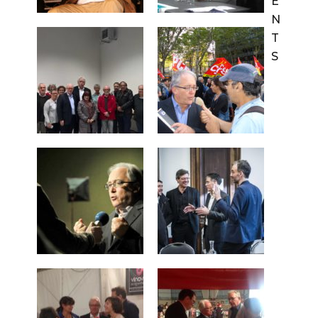
E
N
T
S