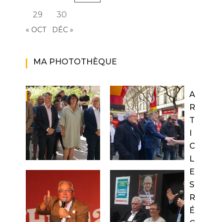
29
30
« OCT
DÉC »
MA PHOTOTHÈQUE
A
R
T
I
C
L
E
S
R
É