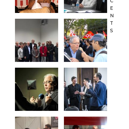
C
E
N
T
S