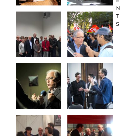
E
N
T
S