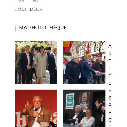
29
30
« OCT
DÉC »
MA PHOTOTHÈQUE
A
R
T
I
C
L
E
S
R
É
C