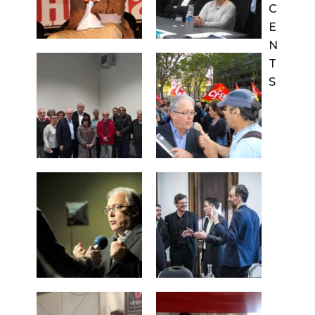
C
E
N
T
S