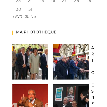
23
24
25
26
27
28
29
30
31
« AVR
JUIN »
MA PHOTOTHÈQUE
A
R
T
I
C
L
E
S
R
É