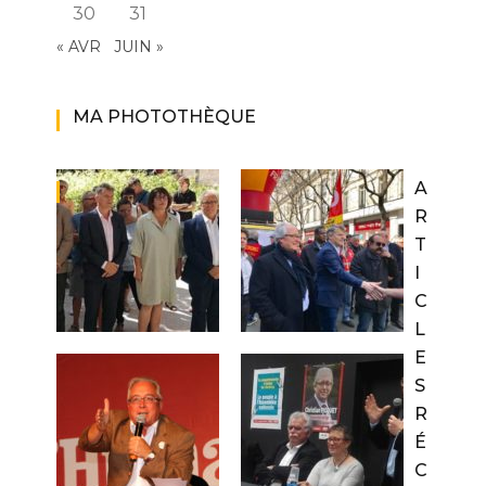
30
31
« AVR
JUIN »
MA PHOTOTHÈQUE
A
R
T
I
C
L
E
S
R
É
C