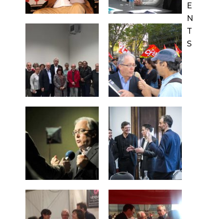
E
N
T
S