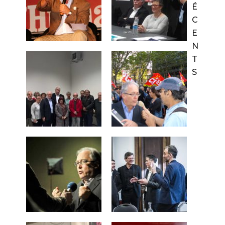
É
C
E
N
T
S