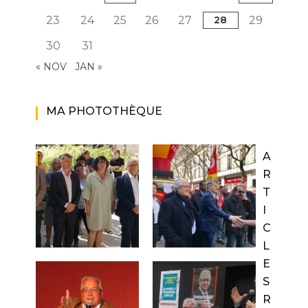
23
24
25
26
27
28
29
30
31
« NOV
JAN »
MA PHOTOTHÈQUE
A
R
T
I
C
L
E
S
R