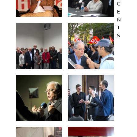
C
E
N
T
S