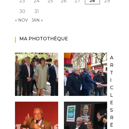
23
24
25
26
27
28
29
30
31
« NOV
JAN »
MA PHOTOTHÈQUE
A
R
T
I
C
L
E
S
R
É