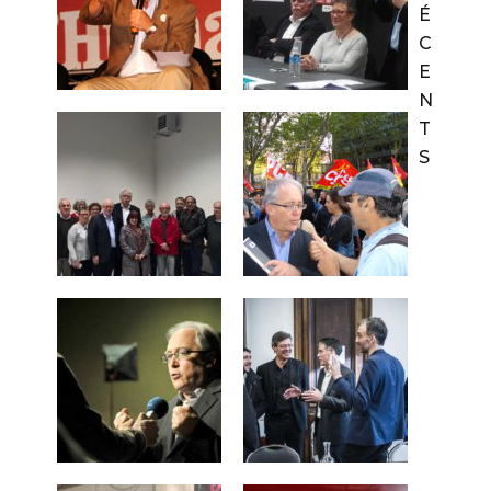
É
C
E
N
T
S