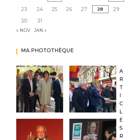
23
24
25
26
27
28
29
30
31
« NOV
JAN »
MA PHOTOTHÈQUE
A
R
T
I
C
L
E
S
R