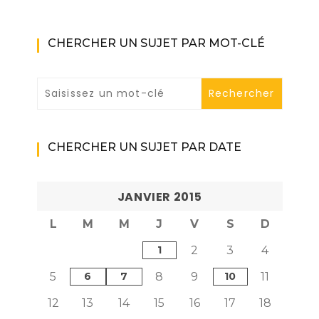
CHERCHER UN SUJET PAR MOT-CLÉ
CHERCHER UN SUJET PAR DATE
JANVIER 2015
L
M
M
J
V
S
D
1
2
3
4
5
6
7
8
9
10
11
12
13
14
15
16
17
18