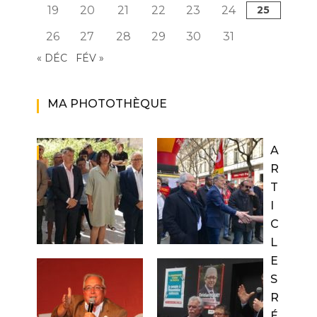
19
20
21
22
23
24
25
26
27
28
29
30
31
« DÉC
FÉV »
MA PHOTOTHÈQUE
A
R
T
I
C
L
E
S
R
É