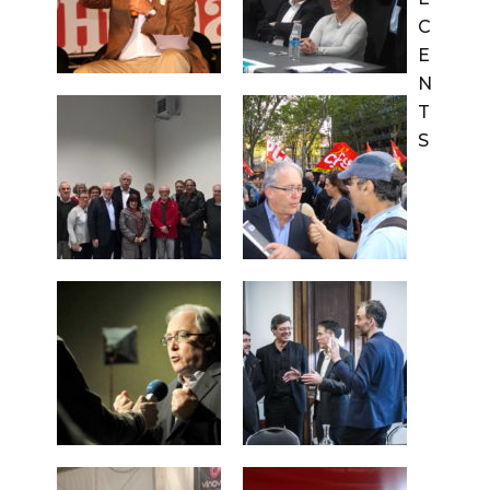
C
E
N
T
S