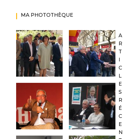
MA PHOTOTHÈQUE
A
R
T
I
C
L
E
S
R
É
C
E
N