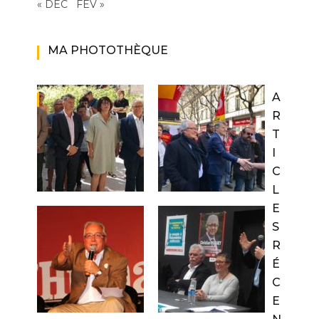
« DÉC
FÉV »
MA PHOTOTHÈQUE
A
R
T
I
C
L
E
S
R
É
C
E