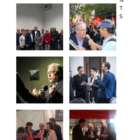
N
T
S