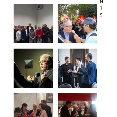
N
T
S