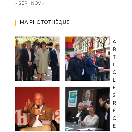
« SEP
NOV »
MA PHOTOTHÈQUE
A
R
T
I
C
L
E
S
R
É
C
E