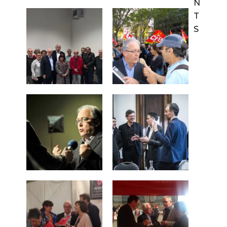
N
T
S