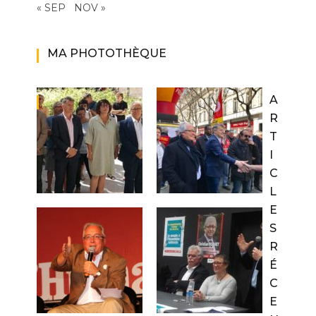
« SEP
NOV »
MA PHOTOTHÈQUE
A
R
T
I
C
L
E
S
R
É
C
E