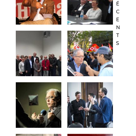
É
C
E
N
T
S