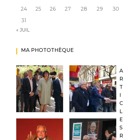
24
25
26
27
28
29
30
31
« JUIL
MA PHOTOTHÈQUE
A
R
T
I
C
L
E
S
R