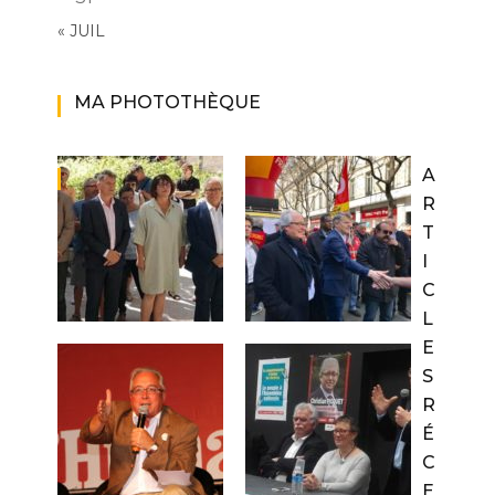
« JUIL
MA PHOTOTHÈQUE
A
R
T
I
C
L
E
S
R
É
C
E