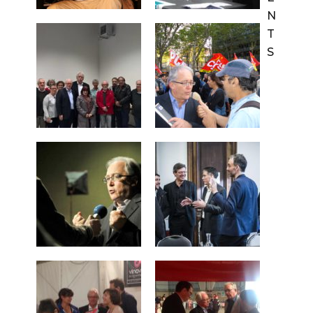
N
T
S